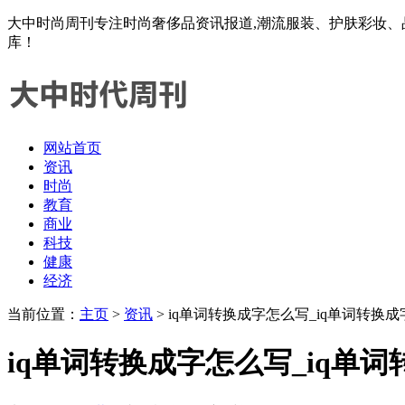
大中时尚周刊专注时尚奢侈品资讯报道,潮流服装、护肤彩妆、
库！
网站首页
资讯
时尚
教育
商业
科技
健康
经济
当前位置：
主页
>
资讯
> iq单词转换成字怎么写_iq单词转换
iq单词转换成字怎么写_iq单