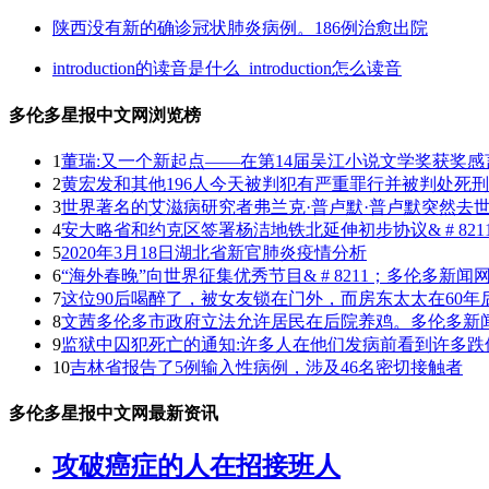
陕西没有新的确诊冠状肺炎病例。186例治愈出院
introduction的读音是什么_introduction怎么读音
多伦多星报中文网浏览榜
1
董瑞:又一个新起点——在第14届吴江小说文学奖获奖感言&
2
黄宏发和其他196人今天被判犯有严重罪行并被判处死
3
世界著名的艾滋病研究者弗兰克·普卢默·普卢默突然去
4
安大略省和约克区签署杨洁地铁北延伸初步协议& # 82
5
2020年3月18日湖北省新官肺炎疫情分析
6
“海外春晚”向世界征集优秀节目& # 8211；多伦多新闻
7
这位90后喝醉了，被女友锁在门外，而房东太太在60
8
文茜多伦多市政府立法允许居民在后院养鸡。多伦多新
9
监狱中囚犯死亡的通知:许多人在他们发病前看到许多跌
10
吉林省报告了5例输入性病例，涉及46名密切接触者
多伦多星报中文网最新资讯
攻破癌症的人在招接班人