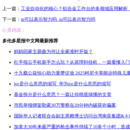
上一篇：
工业自动化的核心？铝合金工作台的多领域应用解析_佰
下一篇：
iq可以表示智力吗_iq可以表示智力吗
心灵鸡汤：
多伦多星报中文网最新推荐
妈妈回家主题曲为何让全家准时开饭？
红手指云手机新手怎么玩？从原理到挂机，一篇看懂入门
十九载公益恒心助力童梦绽放 2025柯尼卡美能达特殊
ioc是什么意思的缩写_华为ioc是什么意思的缩写
基金拆分是什么意思？一篇让你彻底搞懂的文章
市民举报绑架勒索30万警察在20分钟内破获诈骗案
国际华人记者联合会副主席赖博士访问台湾南良集团& # 8
加拿大30年来最严重的枪击事件持续了10多个小时，造成