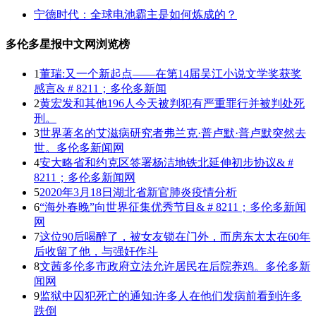
宁德时代：全球电池霸主是如何炼成的？
多伦多星报中文网浏览榜
1
董瑞:又一个新起点——在第14届吴江小说文学奖获奖
感言& # 8211；多伦多新闻
2
黄宏发和其他196人今天被判犯有严重罪行并被判处死
刑。
3
世界著名的艾滋病研究者弗兰克·普卢默·普卢默突然去
世。多伦多新闻网
4
安大略省和约克区签署杨洁地铁北延伸初步协议& #
8211；多伦多新闻网
5
2020年3月18日湖北省新官肺炎疫情分析
6
“海外春晚”向世界征集优秀节目& # 8211；多伦多新闻
网
7
这位90后喝醉了，被女友锁在门外，而房东太太在60年
后收留了他，与强奸作斗
8
文茜多伦多市政府立法允许居民在后院养鸡。多伦多新
闻网
9
监狱中囚犯死亡的通知:许多人在他们发病前看到许多
跌倒