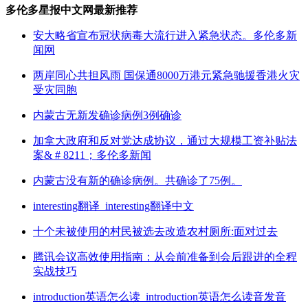
多伦多星报中文网最新推荐
安大略省宣布冠状病毒大流行进入紧急状态。多伦多新
闻网
两岸同心共担风雨 国保通8000万港元紧急驰援香港火灾
受灾同胞
内蒙古无新发确诊病例3例确诊
加拿大政府和反对党达成协议，通过大规模工资补贴法
案& # 8211；多伦多新闻
内蒙古没有新的确诊病例。共确诊了75例。
interesting翻译_interesting翻译中文
十个未被使用的村民被选去改造农村厕所:面对过去
腾讯会议高效使用指南：从会前准备到会后跟进的全程
实战技巧
introduction英语怎么读_introduction英语怎么读音发音