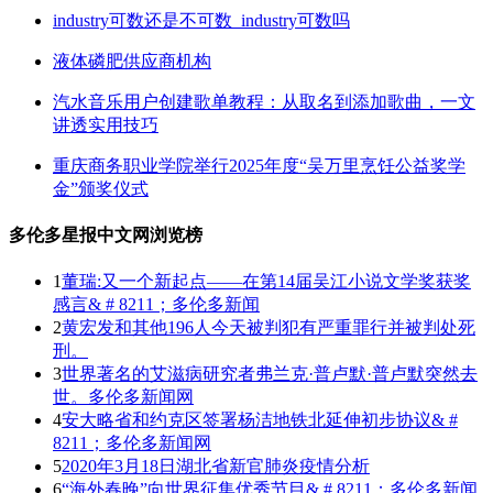
industry可数还是不可数_industry可数吗
液体磷肥供应商机构
汽水音乐用户创建歌单教程：从取名到添加歌曲，一文
讲透实用技巧
重庆商务职业学院举行2025年度“吴万里烹饪公益奖学
金”颁奖仪式
多伦多星报中文网浏览榜
1
董瑞:又一个新起点——在第14届吴江小说文学奖获奖
感言& # 8211；多伦多新闻
2
黄宏发和其他196人今天被判犯有严重罪行并被判处死
刑。
3
世界著名的艾滋病研究者弗兰克·普卢默·普卢默突然去
世。多伦多新闻网
4
安大略省和约克区签署杨洁地铁北延伸初步协议& #
8211；多伦多新闻网
5
2020年3月18日湖北省新官肺炎疫情分析
6
“海外春晚”向世界征集优秀节目& # 8211；多伦多新闻