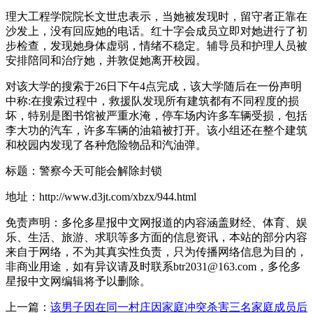
理大工程学院院长文世忠表示，当她被发现时，留守者正靠在
沙发上，没有回应她的电话。红十字会成员立即对她进行了初
步检查，发现她身体虚弱，情绪不稳定。辅导员和护理人员被
安排陪同和治疗她，并敦促她离开校园。
对该大学的搜索于26日下午4点完成，该大学随后在一份声明
中称:在搜索过程中，救援队发现所有建筑都有不同程度的损
坏，特别是图书馆被严重水淹，停车场内许多车辆受损，包括
李大功的汽车，许多车辆的油箱被打开。该小组还在整个建筑
和校园内发现了各种危险物品和汽油弹。
标题：警察今天可能会解除封锁
地址：http://www.d3jt.com/xbzx/944.html
免责声明：多伦多星报中文网报道的内容涵盖财经、体育、娱
乐、生活、旅游、求职等多方面的信息资讯，本站的部分内容
来自于网络，不为其真实性负责，只为传播网络信息为目的，
非商业用途，如有异议请及时联系btr2031@163.com，多伦多
星报中文网编辑将予以删除。
上一篇：
该男子因在同一村庄因家庭冲突杀害三名家庭成员后