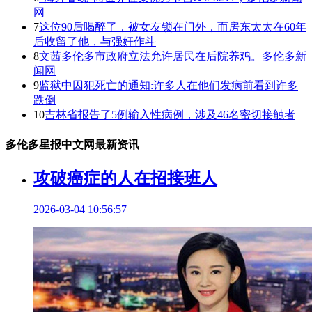
网
7
这位90后喝醉了，被女友锁在门外，而房东太太在60年
后收留了他，与强奸作斗
8
文茜多伦多市政府立法允许居民在后院养鸡。多伦多新
闻网
9
监狱中囚犯死亡的通知:许多人在他们发病前看到许多
跌倒
10
吉林省报告了5例输入性病例，涉及46名密切接触者
多伦多星报中文网最新资讯
攻破癌症的人在招接班人
2026-03-04 10:56:57