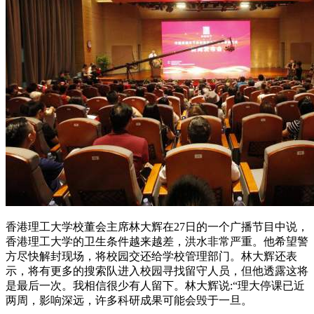
香港理工大学校董会主席林大辉在27日的一个广播节目中说，
香港理工大学的卫生条件越来越差，洪水非常严重。他希望警
方尽快解封现场，将校园交还给学校管理部门。林大辉还表
示，将有更多的搜索队进入校园寻找留守人员，但他透露这将
是最后一次。我相信很少有人留下。林大辉说:“理大停课已近
两周，影响深远，许多科研成果可能会毁于一旦。