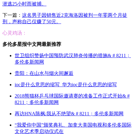
潜逃25小时而被捕。
下一篇：
这名男子因销售近2克海洛因被判一年零两个月徒
刑，声称自己仅赚了50元。
心灵鸡汤：
多伦多星报中文网最新推荐
世卫组织赞扬中国预防武汉肺炎传播的措施& # 8211；
多伦多新闻网
贵阳：在山水与烟火间邂逅
ioc是什么意思的缩写_华为ioc是什么意思的缩写
2018熊猫杯乒乓球国际邀请赛的准备工作正式开始& #
8211；多伦多新闻网
再访HNA陈枫:我从不绝望& # 8211；多伦多新闻网
“我爱你中国”颁奖典礼、加拿大美国电视和多伦多国际
文化艺术季启动仪式在