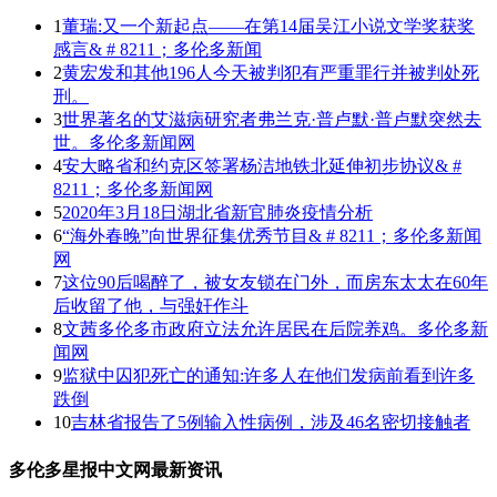
1
董瑞:又一个新起点——在第14届吴江小说文学奖获奖
感言& # 8211；多伦多新闻
2
黄宏发和其他196人今天被判犯有严重罪行并被判处死
刑。
3
世界著名的艾滋病研究者弗兰克·普卢默·普卢默突然去
世。多伦多新闻网
4
安大略省和约克区签署杨洁地铁北延伸初步协议& #
8211；多伦多新闻网
5
2020年3月18日湖北省新官肺炎疫情分析
6
“海外春晚”向世界征集优秀节目& # 8211；多伦多新闻
网
7
这位90后喝醉了，被女友锁在门外，而房东太太在60年
后收留了他，与强奸作斗
8
文茜多伦多市政府立法允许居民在后院养鸡。多伦多新
闻网
9
监狱中囚犯死亡的通知:许多人在他们发病前看到许多
跌倒
10
吉林省报告了5例输入性病例，涉及46名密切接触者
多伦多星报中文网最新资讯