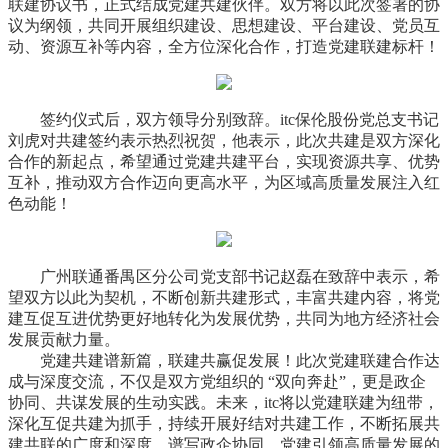
联建协议书，正式结成党建共建伙伴。双方将以此次签署的协
议为纲领，共同开展组织建设、思想建设、平台建设、党员互
动、资源互补等内容，全方位深化合作，打造党建联建标杆！
签约仪式后，双方领导分别致辞。itc保伦股份党总支
书记
刘虎对共建签约表示热烈祝贺，他表示，此次共建是双方深化
合作的新起点，希望通过党建共建平台，实现资源共享、优势
互补，推动双方合作迈向更高水平，为区域高质量发展注入红
色动能！
广州联通番禺区分公司党支部
书记
赵磊在致辞中表示，希
望双方以此为契机，不断创新共建形式，丰富共建内容，将党
建互促互进优势更好地转化为发展优势，共同为地方经济社会
发展贡献力量。
党建共建谱新篇，联建共赢促发展！此次党建联建合作达
成与深度交流，不仅是双方党组织的 “双向奔赴”，更是政企
协同、共谋发展的生动实践。未来，itc将以党建联建为纽带，
深化互促共建为抓手，持续开展好结对共建工作，不断拓展共
建共联的广度和深度，谱写政企协同、党建引领高质量发展的