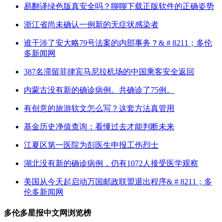
易翻译绿色版真安全吗？聊聊下载正版软件的正确姿势
浙江省尚未确认一例新的无症状感染者
谁干涉了安大略79号法案的内部事务？& # 8211；多伦
多新闻网
387名滞留菲律宾马尼拉机场的中国乘客安全返回
内蒙古没有新的确诊病例。共确诊了75例。
有创意的旅游软文怎么写？这套方法真管用
基金历史净值查询：看懂过去才能判断未来
江夏区第一医院为彭医生申报工伤烈士
湖北没有新的确诊病例，仍有1072人接受医学观察
美国从今天起启动万国邮政联盟退出程序& # 8211；多
伦多新闻网
多伦多星报中文网浏览榜