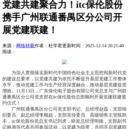
党建共建聚合力！itc保伦股份
携手广州联通番禺区分公司开
展党建联建！
来源：
网络转载
作者：杜学君
更新时间：2025-12-14 20:21:40
阅读：
为深入贯彻落实新时代中国特色
社会主义
思想和新时代党
的建设总要求，以党建共建为依托不断提升基层党建工作整体
水平，推动党建工作与生产经营深度融合，推动基层党建提质
增效。11月13日，广东保伦电子股份有限公司党总支与广州联
通番禺区分公司党支部在itc保伦股份总部顺利开展党建联建签
约仪式！
广州联通番禺区分公司党支部
书记
、总经理赵磊，支部组
织委员、副总经理李顺超，支部宣传委员、高级销售主管陈凯
丰，itc保伦股份党总支
书记
刘虎，研发总经理明德，支部副
书
记
林弟等代表共同参加活动，以党建为纽带，共同开启党建联