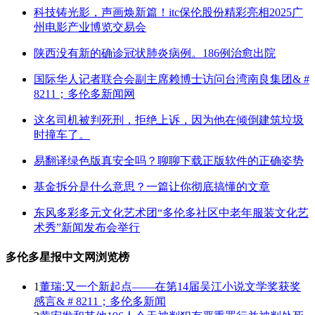
科技铸光影，声画焕新篇！itc保伦股份精彩亮相2025广
州电影产业博览交易会
陕西没有新的确诊冠状肺炎病例。186例治愈出院
国际华人记者联合会副主席赖博士访问台湾南良集团& #
8211；多伦多新闻网
这名司机被判死刑，拒绝上诉，因为他在倾倒建筑垃圾
时撞车了。
易翻译绿色版真安全吗？聊聊下载正版软件的正确姿势
基金拆分是什么意思？一篇让你彻底搞懂的文章
东风多彩多元文化艺术团“多伦多社区中老年服装文化艺
术秀”新闻发布会举行
多伦多星报中文网浏览榜
1
董瑞:又一个新起点——在第14届吴江小说文学奖获奖
感言& # 8211；多伦多新闻