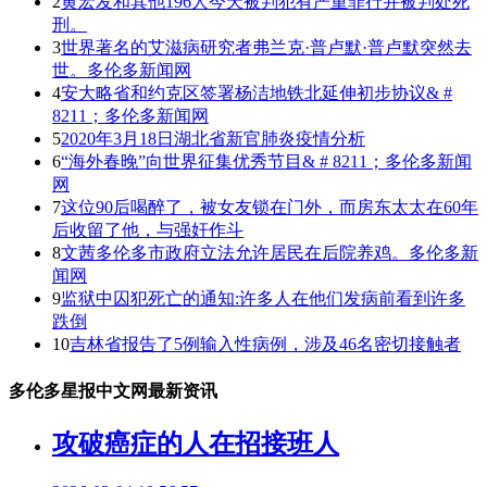
2
黄宏发和其他196人今天被判犯有严重罪行并被判处死
刑。
3
世界著名的艾滋病研究者弗兰克·普卢默·普卢默突然去
世。多伦多新闻网
4
安大略省和约克区签署杨洁地铁北延伸初步协议& #
8211；多伦多新闻网
5
2020年3月18日湖北省新官肺炎疫情分析
6
“海外春晚”向世界征集优秀节目& # 8211；多伦多新闻
网
7
这位90后喝醉了，被女友锁在门外，而房东太太在60年
后收留了他，与强奸作斗
8
文茜多伦多市政府立法允许居民在后院养鸡。多伦多新
闻网
9
监狱中囚犯死亡的通知:许多人在他们发病前看到许多
跌倒
10
吉林省报告了5例输入性病例，涉及46名密切接触者
多伦多星报中文网最新资讯
攻破癌症的人在招接班人